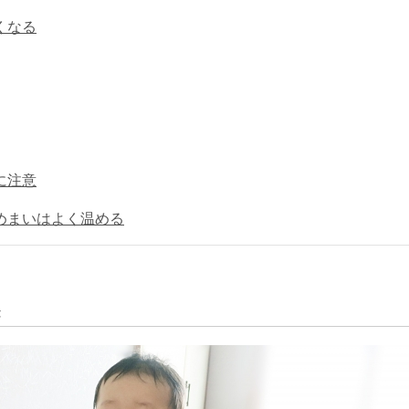
くなる
に注意
めまいはよく温める
き