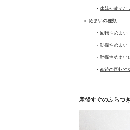
・
体幹が使えな
○
めまいの種類
・
回転性めまい
・
動揺性めまい
・
動揺性めまい
・
産後の回転性
産後すぐのふらつ