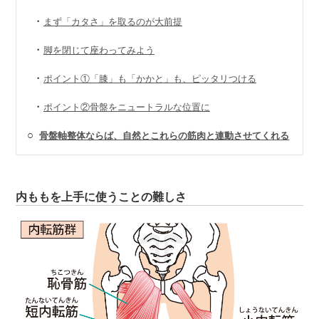
・
まず「カタさ」を取るのが大前提
・
脚を閉じて座わってみよう
・
ポイント①「膝」も「かかと」も、ピッタリつける
・
ポイント②骨盤をニュートラルな位置に
○
骨盤軸整体ならば、自然とこれらの筋肉と連動させてくれる
内ももを上手に使うことの難しさ