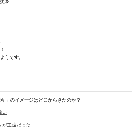
想を
、
！
ようです。
ボキ」のイメージはどこからきたのか？
違い
骨が主流だった