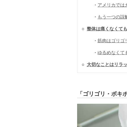
・
アメリカでは
・
もう一つの誤
○
整体は痛くなくて
・
筋肉はゴリゴ
・
ゆるめなくて
○
大切なことはリラ
「ゴリゴリ・ボキ