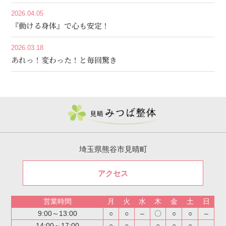
2026.04.05
『動ける身体』で心も安定！
2026.03.18
あれっ！変わった！と毎回驚き
埼玉県熊谷市見晴町
アクセス
営業時間
月
火
水
木
金
土
日
9:00～13:00
○
○
–
〇
○
○
–
14:00～17:00
○
○
–
○
○
○
–