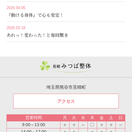
2026.04.05
『動ける身体』で心も安定！
2026.03.18
あれっ！変わった！と毎回驚き
埼玉県熊谷市見晴町
アクセス
営業時間
月
火
水
木
金
土
日
9:00～13:00
○
○
–
〇
○
○
–
14:00～17:00
○
○
–
○
○
○
–