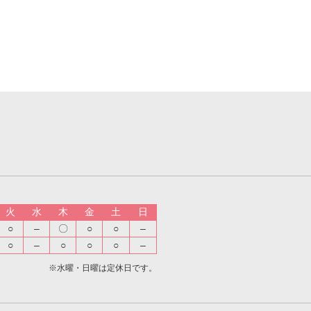
火
水
木
金
土
日
○
–
〇
○
○
–
○
–
○
○
○
–
※水曜・日曜は定休日です。