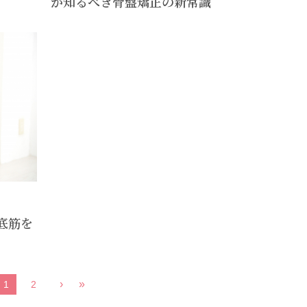
が知るべき骨盤矯正の新常識
底筋を
›
»
1
2