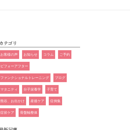
カテゴリ
お客様の声
お知らせ
コラム
ご予約
ビフォーアフター
ファンクショナルトレーニング
ブログ
マタニティ
分子栄養学
子育て
熊谷、お出かけ
産後ケア
症例集
症状ケア
骨盤軸整体
最新記事